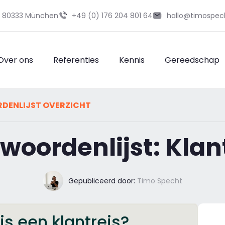
29 80333 München
+49 (0) 176 204 801 64
hallo@timospec
Over ons
Referenties
Kennis
Gereedschap
DENLIJST OVERZICHT
woordenlijst: Klan
Gepubliceerd door:
Timo Specht
is een klantreis?