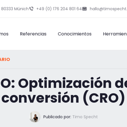
9 80333 Múnich
+49 (0) 176 204 801 64
hallo@timospecht
omos
Referencias
Conocimientos
Herramien
ARIO
EO: Optimización de
conversión (CRO)
Publicado por:
Timo Specht