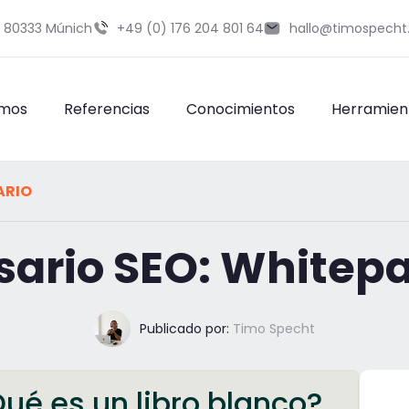
9 80333 Múnich
+49 (0) 176 204 801 64
hallo@timospecht
omos
Referencias
Conocimientos
Herramien
ARIO
sario SEO: Whitep
Publicado por:
Timo Specht
ué es un libro blanco?