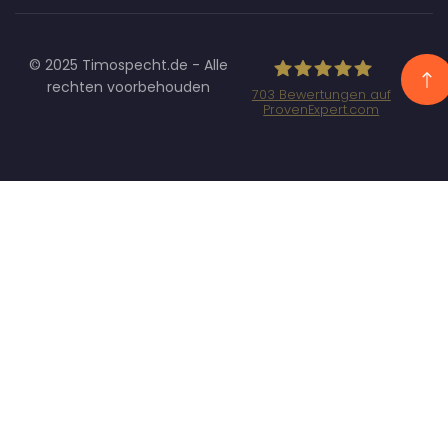
© 2025 Timospecht.de - Alle
rechten voorbehouden
703
Bewertungen auf
ProvenExpert.com
Specht
Marketing GmbH
- SEO/SEA
Agentur
München