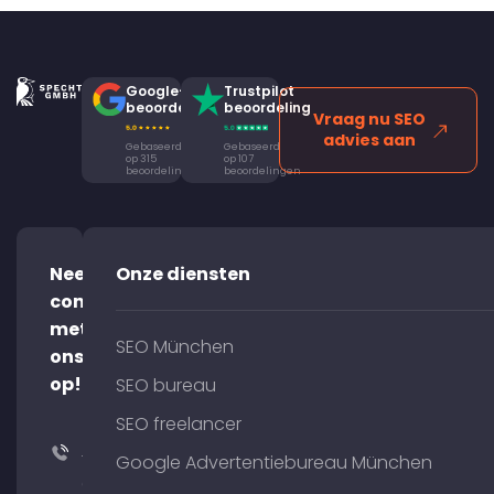
Google-
Trustpilot
beoordeling
beoordeling
Vraag nu SEO
advies aan
Gebaseerd
Gebaseerd
op 315
op 107
beoordelingen
beoordelingen
Neem
Onze diensten
contact
met
SEO München
ons
op!
SEO bureau
SEO freelancer
+49
Google Advertentiebureau München
(0)