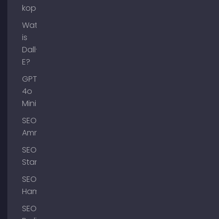
kopen
Wat
is
Dall-
E?
GPT-
4o
Mini
SEO
Ammersee
SEO
Starnberg
SEO
Hamburg
SEO