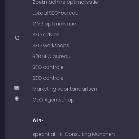
Zoekmachine optimalisatie
176
204
Lokaal SEO-bureau
801
GMB optimalisatie
64
SEO advies
+49
SEO workshops
(0)
89
B2B SEO bureau
380
SEO controle
375
51
SEO controle
hallo@timospecht.de
Marketing voor tandartsen
Specht
GEO Agentschap
Marketing
GmbH –
AI ✨
Palais am
Obelisk
specht.ai - KI Consulting München
Briennerstr.