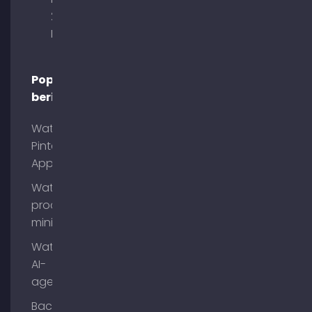
29 80333
München
Populaire
berichten
Wat is
Pinterest
App?
Wat is
process
mining?
Wat zijn
AI-
agenten?
Backlinks