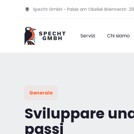
Specht GmbH - Palais am Obelisk Briennerstr. 2
Servizi
Chi siamo
Generale
Sviluppare una 
passi