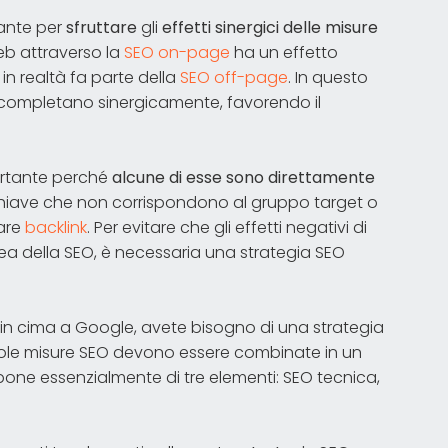
tante per
sfruttare
gli
effetti sinergici delle misure
web attraverso la
SEO on-page
ha un effetto
e in realtà fa parte della
SEO off-page
. In questo
 completano sinergicamente, favorendo il
portante perché
alcune di esse sono direttamente
chiave che non corrispondono al gruppo target o
eare
backlink
. Per evitare che gli effetti negativi di
rea della SEO, è necessaria una strategia SEO
 in cima a Google, avete bisogno di una strategia
singole misure SEO devono essere combinate in un
one essenzialmente di tre elementi: SEO tecnica,