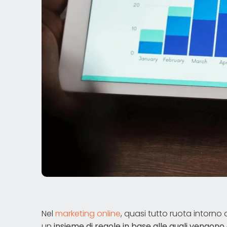
Nel
marketing online
, quasi tutto ruota intorno 
un
insieme di regole in base alle quali vengono