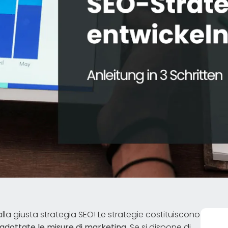
alla giusta strategia SEO! Le strategie costituiscono
 adottate le misure di marketing
. Se si dispone di