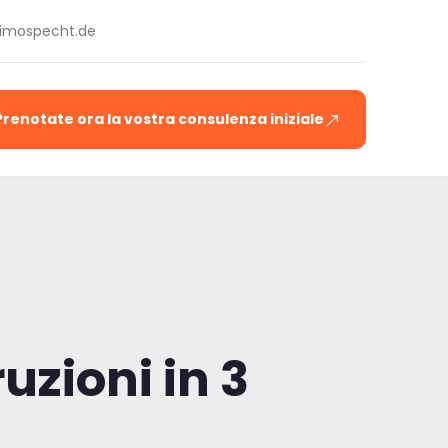
timospecht.de
Prenotate ora la vostra consulenza iniziale
uzioni in 3