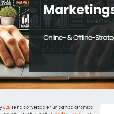
 y
B2B
se ha convertido en un campo dinámico
estrategias modernas de
marketing online
son