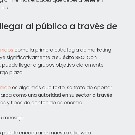
g online más eficaces que debería tener en
les:
legar al público a través de
enidos
como la primera estrategia de marketing
uye significativamente a su
éxito SEO
. Con
, puede llegar a grupos objetivo claramente
argo plazo.
nido
es algo más que texto: se trata de aportar
 marca
como una
autoridad en su sector
a través
les y tipos de contenido es enorme.
u mensaje:
s puede encontrar en nuestro sitio web