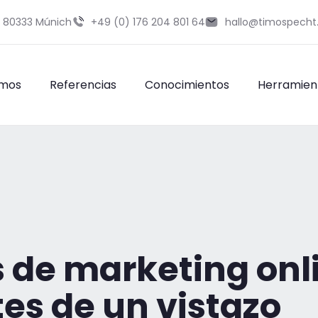
9 80333 Múnich
+49 (0) 176 204 801 64
hallo@timospecht
omos
Referencias
Conocimientos
Herramien
 de marketing onli
es de un vistazo